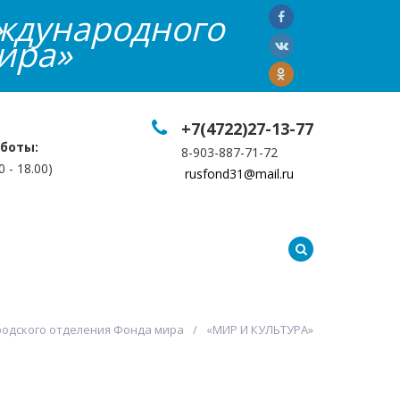
ждународного
ира»
+7(4722)27-13-77
боты:
8-903-887-71-72
0 - 18.00)
rusfond31@mail.ru
мация
Контакты
Галерея
Еще
родского отделения Фонда мира
«МИР И КУЛЬТУРА»