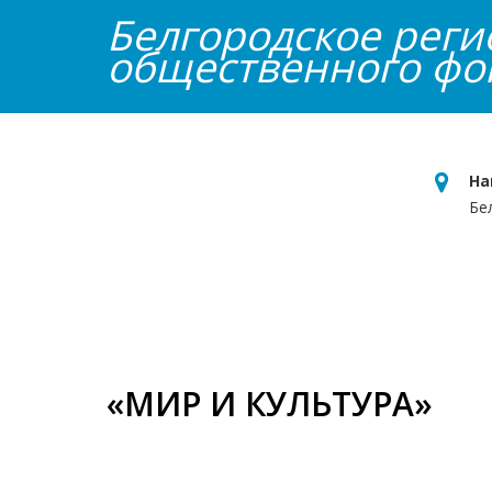
Белгородское рег
общественного фо
На
Бе
Главная
Об организации
Наши
«МИР И КУЛЬТУРА»